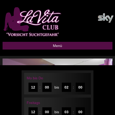
Menü
Mo bis Do
12
:
00
bis
02
:
00
Freitags
12
:
00
bis
03
:
00